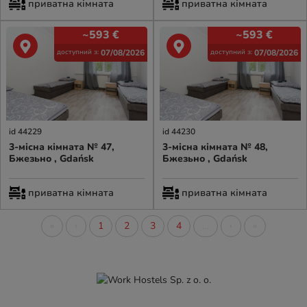
приватна кімната
приватна кімната
~593
€
~593
€
07/08/2026
07/08/2026
доступний з:
доступний з:
id 44229
id 44230
3-місна кімната № 47,
3-місна кімната № 48,
Бжезьно , Gdańsk
Бжезьно , Gdańsk
приватна кімната
приватна кімната
«
‹
1
2
3
4
…
›
»