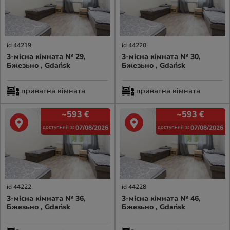
id 44219
id 44220
3-місна кімната № 29,
3-місна кімната № 30,
Бжезьно , Gdańsk
Бжезьно , Gdańsk
приватна кімната
приватна кімната
~593
€
~593
€
07/08/2026
07/08/2026
доступний з:
доступний з:
id 44222
id 44228
3-місна кімната № 36,
3-місна кімната № 46,
Бжезьно , Gdańsk
Бжезьно , Gdańsk