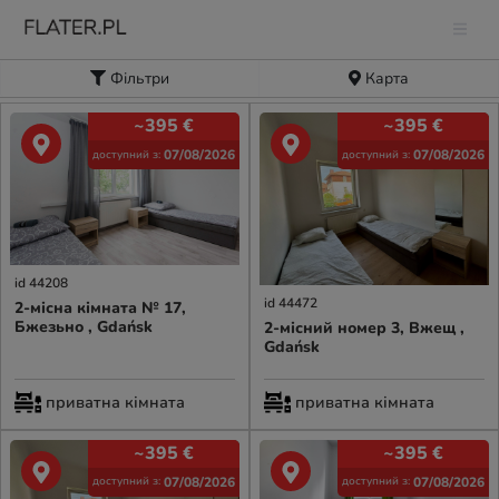
Фільтри
Карта
~395
€
~395
€
07/08/2026
07/08/2026
доступний з:
доступний з:
id 44208
id 44472
2-місна кімната № 17,
Бжезьно , Gdańsk
2-місний номер 3, Вжещ ,
Gdańsk
приватна кімната
приватна кімната
~395
€
~395
€
07/08/2026
07/08/2026
доступний з:
доступний з: