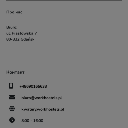
Про нас
Biuro:

ul. Piastowska 7

80-332 Gdańsk
Контакт
+48690165633
biuro@workhostels.pl
kwatery.workhostels.pl
8:00 - 16:00