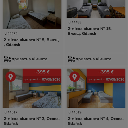
id 44483
2-місна кімната № 15,
Вжещ, Gdańsk
id 44474
2-місна кімната № 5, Вжещ
, Gdańsk
приватна кімната
приватна кімната
~395
€
~395
€
07/08/2026
07/08/2026
доступний з:
доступний з:
id 44517
id 44519
2-місна кімната № 2, Осова,
2-місна кімната № 4, Осова,
Gdańsk
Gdańsk