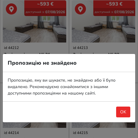
~593
€
~593
€
07/08/2026
07/08/2026
доступний з:
доступний з:
id 44212
id 44213
3-місна кімната № 21,
3-місна кімната № 23,
Бжезьно , Gdańsk
Бжезьно , Gdańsk
Пропозицію не знайдено
приватна кімната
приватна кімната
Пропозицію, яку ви шукаєте, не знайдено або її було
видалено. Рекомендуємо ознайомитися з іншими
~593
€
~593
€
доступними пропозиціями на нашому сайті.
07/08/2026
07/08/2026
доступний з:
доступний з:
OK
id 44214
id 44215