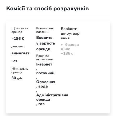
Комісії та спосіб розрахунків
Щомісячна
Комунальні
Варіанти
оренда
платежі
ціноутвор
Входить
ення
~186
€
у вартість
базова
депозит :
оренди
ціна:
вимагаєт
~186
€
Рахунки
включають
ься
Інтернет
Мінімальна
оренда
поточний
30
днів
Опалення
вода
Адміністративна
оренда
газ