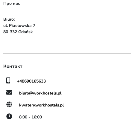
Про нас
Biuro:

ul. Piastowska 7

80-332 Gdańsk
Контакт
+48690165633
biuro@workhostels.pl
kwatery.workhostels.pl
8:00 - 16:00