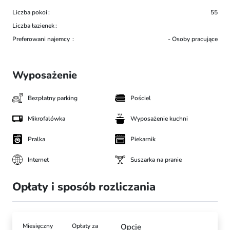
Liczba pokoi
55
Liczba łazienek
Preferowani najemcy
- Osoby pracujące
Wyposażenie
Bezpłatny parking
Pościel
Mikrofalówka
Wyposażenie kuchni
Pralka
Piekarnik
Internet
Suszarka na pranie
Opłaty i sposób rozliczania
Miesięczny
Opłaty za
Opcje