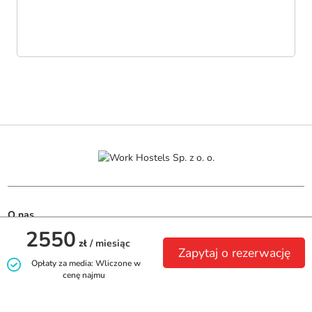
O nas
2550
zł
/ miesiąc
Zapytaj o rezerwację
Biuro:

Opłaty za media: Wliczone w
ul. Piastowska 7

cenę najmu
80-332 Gdańsk