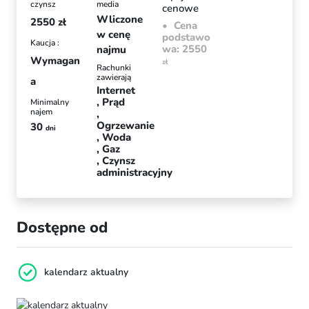
czynsz
media
cenowe
Wliczone
2550
zł
Cena
w cenę
podstawo
Kaucja :
wa: 2550
najmu
Wymagan
zł
Rachunki
zawierają
a
Internet
Prąd
Minimalny
najem
Ogrzewanie
30
dni
Woda
Gaz
Czynsz
administracyjny
Dostępne od
kalendarz aktualny